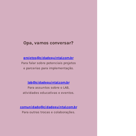
Opa, vamos conversar?
projetos@cidadequintal.com.br
Para falar sobre potenciais projetos
e parcerias para implementação.
lab@cidadequintal.com.br
Para assuntos sobre o LAB,
atividades educativas e eventos.
comunidade@cidadequintal.com.br
Para outras trocas e colaborações.