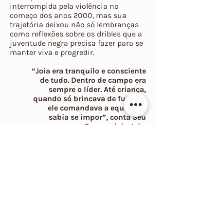
interrompida pela violência no
começo dos anos 2000, mas sua
trajetória deixou não só lembranças
como reflexões sobre os dribles que a
juventude negra precisa fazer para se
manter viva e progredir.
“Joia era tranquilo e consciente
de tudo. Dentro de campo era
sempre o líder. Até criança,
quando só brincava de futebol,
ele comandava a equipe, já
sabia se impor”, conta Seu
Paru, pai do Joia.
[Depoimento retirado do livro ‘A
história de uma joia rara’, de Elayne
Batista e Tatiana Ribeiro].